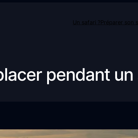
Un safari ?
Préparer son s
acer pendant un s