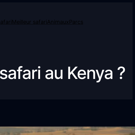
afari
Meilleur safari
Animaux
Parcs
afari au Kenya ?